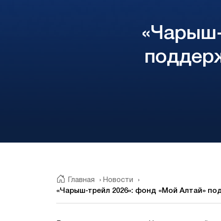
«Чарыш-
поддер
Главная
›
Новости
›
«Чарыш-трейл 2026»: фонд «Мой Алтай» п